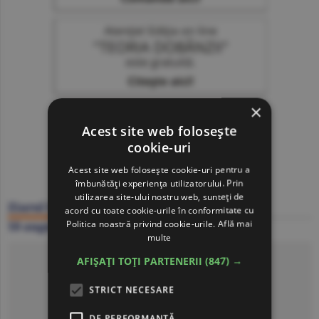
×
Acest site web folosește
cookie-uri
Acest site web folosește cookie-uri pentru a
îmbunătăți experiența utilizatorului. Prin
utilizarea site-ului nostru web, sunteți de
Ziarul BURSA
acord cu toate cookie-urile în conformitate cu
Politica noastră privind cookie-urile.
Află mai
10 august
multe
Click să citeşti ziarul
AFIȘAȚI TOȚI PARTENERII
(847) →
STRICT NECESARE
DE PERFORMANȚĂ