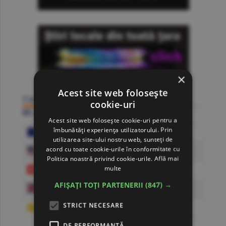
×
Acest site web folosește
Curs valutar BNR
cookie-uri
05 Aug. 2026
Acest site web folosește cookie-uri pentru a
îmbunătăți experiența utilizatorului. Prin
Euro
5.2489
utilizarea site-ului nostru web, sunteți de
acord cu toate cookie-urile în conformitate cu
Dolar SUA
4.5480
Politica noastră privind cookie-urile.
Află mai
multe
Franc elveţian
5.6210
AFIȘAȚI TOȚI PARTENERII
(847) →
Liră sterlină
6.1244
STRICT NECESARE
Gram de aur
607.9521
DE PERFORMANȚĂ