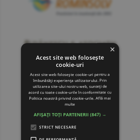
×
Acest site web folosește
cookie-uri
Acest site web folosește cookie-uri pentru a
îmbunătăți experiența utilizatorului. Prin
utilizarea site-ului nostru web, sunteți de
acord cu toate cookie-urile în conformitate cu
Politica noastră privind cookie-urile.
Află mai
multe
AFIȘAȚI TOȚI PARTENERII
(847) →
STRICT NECESARE
DE PERFORMANȚĂ