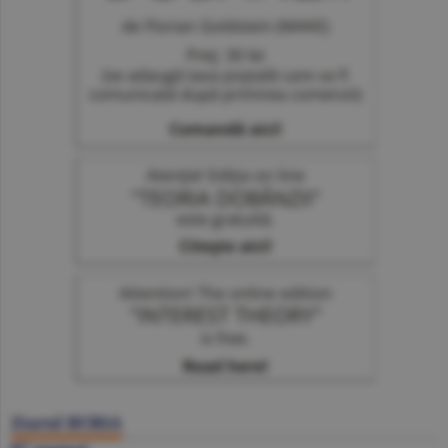
Ziarul BURSA