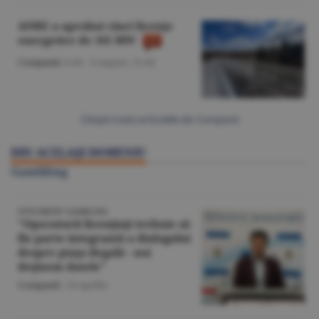
ANRE a aprobat cinci licenţe
energetice de 161 MW
Companii
/A.M. -
6 august,
11:44
Citeşte toate articolele din Companii
DIN ACELAŞI DOMENIU
Gambling
SUPLIMENT GAMBLING
"Operatorii licenţiaţi trebuie să
fie parte integrantă a dialogului
despre piaţa ilegală - noi
deţinem datele"
Companii
/
29 aprilie