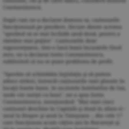
cazinouri, cât şi de către bănci, consideră domnul
Constantinescu.
După cum ne-a declarat domnia sa, cazinourile
funcţionează pe pierdere, fiecare dintre acestea
"sperând să se mai închidă unul-două, pentru a
rămâne mai puţine". Cazinourile doar
supravieţuiesc, într-o lună bună încasările fiind
zero, ne-a declarat Sorin Constantinescu,
subliniind că nu se pune problema de profit.
"Sperăm să schimbăm legislaţia şi să putem
aduce străini, întrucât cazinourile sunt plasate în
locaţii foarte bune, în incintele hotelurilor de lux,
unde vin turişti cu bani", ne-a spus Sorin
Constantinescu, menţionând: "Mai sunt cinci
cazinouri deschise în Capitală şi două în afara ei -
unul la Braşov şi unul la Timişoara -, din cele 17
care funcţionau acum câţiva ani în Bucureşti şi