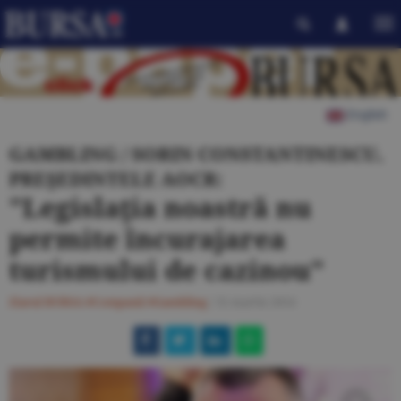
English
GAMBLING / SORIN CONSTANTINESCU,
PREŞEDINTELE AOCR:
"Legislaţia noastră nu
permite încurajarea
turismului de cazinou"
Ziarul BURSA
#Companii
#Gambling
/
31 martie 2014