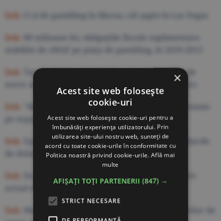
link:
O zi de gambling în Macao, cât şapte în Las Vegas
link:
80 milioane lei, obligaţiile fiscale suplimentare
stabilite de ANAF pe piaţa de gambling, în 2010-2013
link:
Taxele plătite statului de sectorul jocurilor de
×
noroc au depăşit, anul trecut, 150 milioane de euro
Acest site web folosește
cookie-uri
link:
"Modificarea continuă a legislaţiei a pus presiune
Acest site web folosește cookie-uri pentru a
pe organizatori"
îmbunătăți experiența utilizatorului. Prin
utilizarea site-ului nostru web, sunteți de
link:
Eşec privind mega-staţiunea de peste 30 miliarde
acord cu toate cookie-urile în conformitate cu
de dolari din Spania
Politica noastră privind cookie-urile.
Află mai
multe
link:
Dragoş Buriu, Newton Slots: "Cadrul legislativ
AFIȘAȚI TOȚI PARTENERII
(847) →
actual este unul fără fundament practic"
STRICT NECESARE
link:
Marius Stoi: "Problemele din industria jocurilor de
DE PERFORMANȚĂ