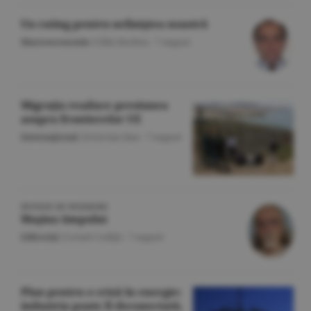
Un rating pentru neliniştea noastră
Macroeconomie
/Călin Rechea -
7 august
Migraţia readuce presiunea
asupra frontierelor UE
Internaţional
/Octavian Dan -
7 august
IPOTEZE DE WEEKEND
Maşina timpului
Editorial
/Cornel Codiţă -
7 august
Plan pentru o criză în energie:
industria poate fi deconectată,