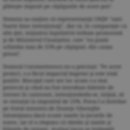
plăteşte impozit pe câştigurile de acest gen".
Domnia sa susţine că reprezentanţii ONJN "sunt
foarte bine intenţionaţi", dar că, în comparaţie cu
alte ţări, iniţiativa legislativă trebuie promovată
şi de Ministerul Finanţelor, care "nu poate
schimba taxa de 25% pe câştiguri, din cauza
presei".
Domnul Constantinescu ne-a precizat: "Pe acest
proiect, s-a făcut impactul bugetar şi este total
pozitiv. Blocajul care are loc acum s-a mai
petrecut şi când au fost introduse biletele de
intrare în cazinouri, intenţionându-se, iniţial, să
se renunţe la impozitul de 25%. Presa l-a întrebat
pe fostul ministru de finanţe Gheorghe
Ialomiţianu dacă scoate taxele la jocurile de
noroc, iar el a răspuns că rămân şi taxele şi
biletele de intrare. Acelaşi lucru se întâmplă