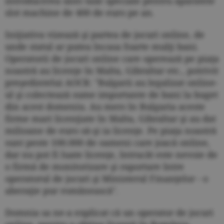
introducerea unei taxe speciale pentru aparatele
slot machine de 400 de euro pe an.
Iniţiativa vizează şi partea de jocuri online, de
unde statul ar putea încasa foarte mulţi bani.
Operatorii de jocuri online care operează pe piaţa
noastră au licenţe în Malta, Gibraltar etc., potrivit
preşedintelui AOCR: "Bulgarii au legalizat online-
ul şi colectează sume importante de bani la buget
din acest domeniu. Au mers în Bulgaria aceste
firme mari licenţiate în Malta, Gibraltar şi au dat
milioane de euro să-şi ia licenţe. Pe piaţa noastră
sunt peste 100.000 de oameni care joacă online,
dar nu pot fi luate licenţe, întrucât este nevoie de
o firmă de monitorizare şi raportare între
operatorul de jocuri şi Ministerul Finanţelor - o
aberaţie pur românească".
Domnia sa ne-a explicat că un operator de jocuri