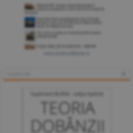
www.constructiibursa.ro