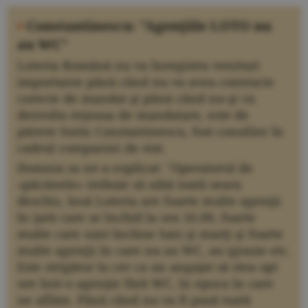
•
Constantinescu: "Agenţiile LOTO nu
au WC"
Loteria Română nu va înregistra venituri
importante până când nu va avea contracte
corecte de mandat şi până când nu-şi va
dezvolta reţeaua de mandatare, este de
părere Sorin Constantinescu, fost consilier în
cadrul companiei de stat.
Domnia sa ne-a explicat: "Operatorul de
«păcănele» trebuie să aibă toată seara
deschis, însă Loteria are foarte multe agenţii
în ţară care se închid la ora 16.00, foarte
multe care sunt închise luni şi marţi şi foarte
multe agenţii în care nu au WC, au igrasie etc.
Este strigător la cer ca un angajat să stea opt
ore într-o agenţie fără WC, în epoca în care
ne aflăm. Până când nu va fi pusă toată