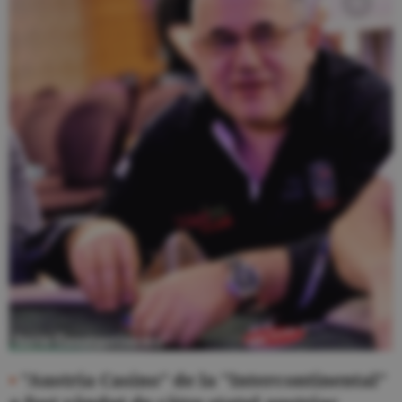
•
"Austria Casino" de la "Intercontinental"