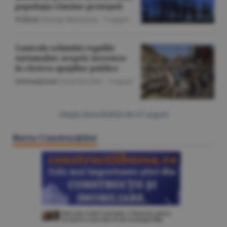
populaţia rămâne protejată
Politică
/George Marinescu -
7 august
Canicula schimbă regulile
turismului: oraşele investesc
în răcirea spaţiilor publice
Internaţional
/Octavian Dan -
7 august
Citeşte Ziarul BURSA din
07 august
Bursa Construcţiilor