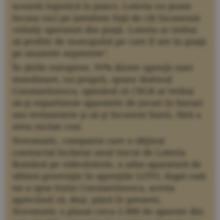
această logistică la punct, Loteria nu poate
încasa nici pe jumătate faţă de cât încasează
ceilalţi operatori din piaţă. Loteria ar trebui
să profite de monopolul pe care îl are în piaţă
pe anumite segmente".
În ţările europene, 95% dintre agenţii sunt
mandatare, nu proprii, spune domnul
Constantinescu, opinând că CNLR ar trebui
să-şi repartizeze aparatele de jocuri în baruri
sau restaurante şi să-şi încaseze banii, fără a
avea niciun cost.
Novomatic, compania care a obţinut
contractul încheiat anul trecut de Loteria
Română pe videoloterie, a adus aparatură de
ultimă generaţie în agenţiile LOTO, după cum
ne-a spus Sorin Constantinescu, acesta
apreciind că, deşi, până în prezent,
Novomatic a plasat circa 2.000 de aparate din