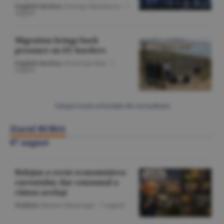
English Section
/George Marinescu -
7
august
Migration brings back
pressure on EU borders
English Section
/Octavian Dan -
7
august
Citeşte toate articolele din Actualitate
Ziarul BURSA
07 august
Bolojan a cerut economisirea
curentului, dar consumul a
rămas acelaşi
Politică
/Marius Mataragis -
7 august