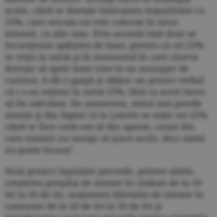
acum, când se doreşte înlocuirea impozitului cu
25%, care oricum nu este colectat în nicio
măsură, cu alte taxe. Prin această taxă doar se
încurajează spălarea de bani, pentru că cei 25%
se reţin la sursă şi în momentul în care cineva
doreşte să spele bani vine la un manager de
cazinou, îi dă o şpagă şi obţine un proces verbal
că i s-au reţinut la sursă 25%, fără ca acest lucru
să fie adevărat. De asemenea, statul mai pierde
enorm şi din faptul că la Loterie se reţin cei 25%
când se face cash-out-ul din aparat, cauză din
care nimeni nu merge să joace acolo, deci statul
nu poate încasa".
Noul proiect legislativ prevede, printre altele,
creşterea preţului de intrare în cluburi de la 10
lei la 20 de lei, majorarea biletului de intrare în
cazinouri de la 20 de lei la 50 de lei şi