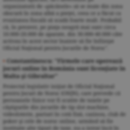
organizatorii de «păcănele» să se mute din zona
obscură în zona albă a pieţei, ceea ce a făcut ca
evaziunea fiscală să scadă foarte mult. Probabil
că, în prezent, pe piaţa neagră mai sunt circa
10.000-20.000 de aparate, din 30.000-40.000 câte
activau în acest sector înainte să fie înfiinţat
Oficiul Naţional pentru Jocurile de Noroc".
•
Constantinescu: "Firmele care operează
jocuri online în România sunt licenţiate în
Malta şi Gibraltar"
Proiectul legislativ iniţiat de Oficiul Naţional
pentru Jocuri de Noroc (ONJN), care prevede că
persoanele fizice vor fi scutite de taxele pe
câştigurile din jocurile de tip slot machine,
videoloterie, pariuri în cotă fixă, cazinou, club de
poker şi cele de noroc online, urmând să fie
instituite alte tipuri de taxe, nu a intrat încă în