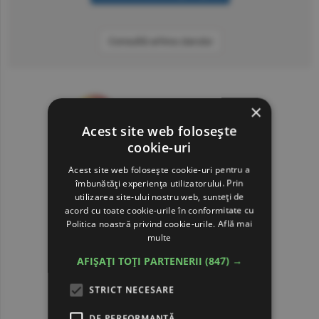
Consultă arhiva ziarului
×
Acest site web folosește
cookie-uri
Acest site web folosește cookie-uri pentru a
îmbunătăți experiența utilizatorului. Prin
utilizarea site-ului nostru web, sunteți de
acord cu toate cookie-urile în conformitate cu
Politica noastră privind cookie-urile.
Află mai
multe
AFIȘAȚI TOȚI PARTENERII
(847) →
STRICT NECESARE
DE PERFORMANȚĂ