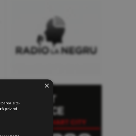
×
izarea site-
ră privind