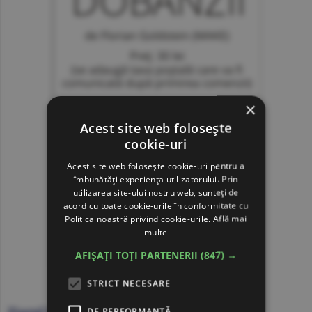
×
Acest site web folosește
cookie-uri
Acest site web folosește cookie-uri pentru a
îmbunătăți experiența utilizatorului. Prin
utilizarea site-ului nostru web, sunteți de
acord cu toate cookie-urile în conformitate cu
Politica noastră privind cookie-urile.
Află mai
multe
AFIȘAȚI TOȚI PARTENERII
(847) →
STRICT NECESARE
Ziarul BURSA
DE PERFORMANȚĂ