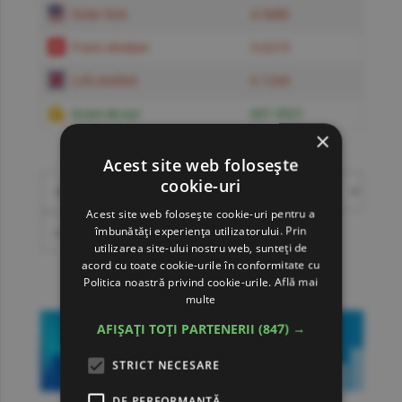
Dolar SUA
4.5480
Franc elveţian
5.6210
Liră sterlină
6.1244
Gram de aur
607.9521
×
convertor valutar
Acest site web folosește
cookie-uri
»
Acest site web folosește cookie-uri pentru a
=
?
îmbunătăți experiența utilizatorului. Prin
utilizarea site-ului nostru web, sunteți de
acord cu toate cookie-urile în conformitate cu
mai multe cotaţii valutare
Politica noastră privind cookie-urile.
Află mai
multe
AFIȘAȚI TOȚI PARTENERII
(847) →
STRICT NECESARE
DE PERFORMANȚĂ