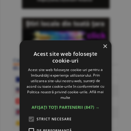
×
Acest site web folosește
Curs valutar BNR
cookie-uri
05 Aug. 2026
Acest site web folosește cookie-uri pentru a
îmbunătăți experiența utilizatorului. Prin
Euro
5.2489
utilizarea site-ului nostru web, sunteți de
acord cu toate cookie-urile în conformitate cu
Dolar SUA
4.5480
Politica noastră privind cookie-urile.
Află mai
multe
Franc elveţian
5.6210
AFIȘAȚI TOȚI PARTENERII
(847) →
Liră sterlină
6.1244
STRICT NECESARE
Gram de aur
607.9521
DE PERFORMANȚĂ