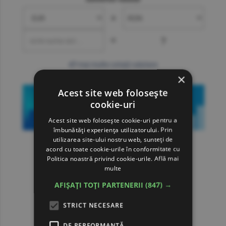
»
=
?
mai multe cotaţii valutare
×
Acest site web folosește
cookie-uri
Acest site web folosește cookie-uri pentru a
îmbunătăți experiența utilizatorului. Prin
utilizarea site-ului nostru web, sunteți de
acord cu toate cookie-urile în conformitate cu
Politica noastră privind cookie-urile.
Află mai
multe
AFIȘAȚI TOȚI PARTENERII
(847) →
STRICT NECESARE
DE PERFORMANȚĂ