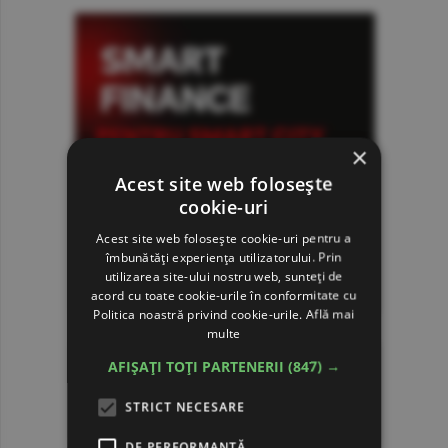
×
Acest site web folosește
cookie-uri
Acest site web folosește cookie-uri pentru a
îmbunătăți experiența utilizatorului. Prin
utilizarea site-ului nostru web, sunteți de
acord cu toate cookie-urile în conformitate cu
Politica noastră privind cookie-urile.
Află mai
multe
AFIȘAȚI TOȚI PARTENERII
(847) →
STRICT NECESARE
DE PERFORMANȚĂ