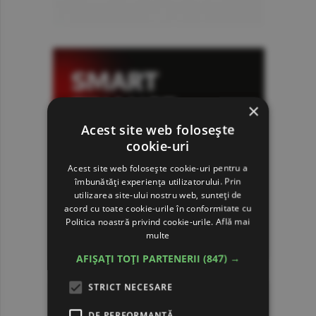
×
Acest site web folosește
cookie-uri
Acest site web folosește cookie-uri pentru a
îmbunătăți experiența utilizatorului. Prin
utilizarea site-ului nostru web, sunteți de
acord cu toate cookie-urile în conformitate cu
Politica noastră privind cookie-urile.
Află mai
multe
AFIȘAȚI TOȚI PARTENERII
(847) →
STRICT NECESARE
DE PERFORMANȚĂ