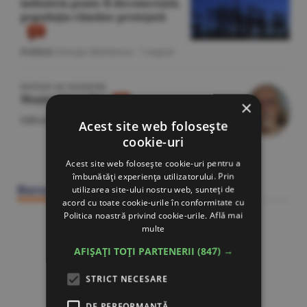
industria poate fi deconectată,
populaţia rămâne protejată
Politică
/George Marinescu -
7 august
IPOTEZE DE WEEKEND
Maşina timpului
×
Editorial
/Cornel Codiţă -
7 august
Acest site web folosește
cookie-uri
Citeşte Ziarul BURSA din
07 august
Acest site web folosește cookie-uri pentru a
îmbunătăți experiența utilizatorului. Prin
Bursa Construcţiilor
utilizarea site-ului nostru web, sunteți de
acord cu toate cookie-urile în conformitate cu
Politica noastră privind cookie-urile.
Află mai
multe
AFIȘAȚI TOȚI PARTENERII
(847) →
STRICT NECESARE
DE PERFORMANȚĂ