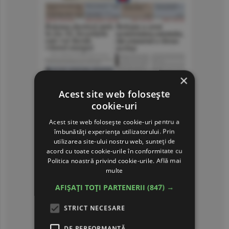
×
Acest site web folosește
cookie-uri
Acest site web folosește cookie-uri pentru a
îmbunătăți experiența utilizatorului. Prin
utilizarea site-ului nostru web, sunteți de
acord cu toate cookie-urile în conformitate cu
Politica noastră privind cookie-urile.
Află mai
multe
AFIȘAȚI TOȚI PARTENERII
(847) →
STRICT NECESARE
DE PERFORMANȚĂ