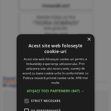
×
Acest site web folosește
cookie-uri
Acest site web folosește cookie-uri pentru a
îmbunătăți experiența utilizatorului. Prin
utilizarea site-ului nostru web, sunteți de
acord cu toate cookie-urile în conformitate cu
Politica noastră privind cookie-urile.
Află mai
Ziarul BURSA
multe
06 august
AFIȘAȚI TOȚI PARTENERII
(847) →
Click să citeşti ziarul
STRICT NECESARE
DE PERFORMANȚĂ