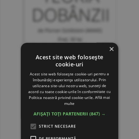
×
Acest site web folosește
cookie-uri
Acest site web folosește cookie-uri pentru a
îmbunătăți experiența utilizatorului. Prin
utilizarea site-ului nostru web, sunteți de
acord cu toate cookie-urile în conformitate cu
Politica noastră privind cookie-urile.
Află mai
multe
AFIȘAȚI TOȚI PARTENERII
(847) →
STRICT NECESARE
DE PERFORMANȚĂ