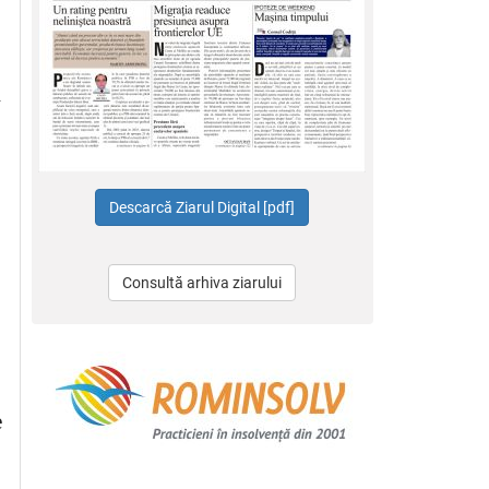
i
e
Consultă arhiva ziarului
e