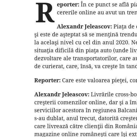
R
eporter:
În ce punct se află pi
cererile online au avut un tre
Alexandr Jeleascov:
Piaţa de 
şi este de aşteptat să se menţină trendu
la acelaşi nivel cu cel din anul 2020. 
situaţia dificilă din piaţa auto (unde li
dezvoltare ale transportatorilor, care a
de curierat, care, însă, va creşte în t
Reporter:
Care este valoarea pieţei, c
Alexandr Jeleascov:
Livrările cross-bo
creşterii comenzilor online, dar şi a îmb
serviciilor acestora în regiunea Balcani
s-au dublat, anul trecut, datorită creş
care livrează către clienţii din Român
magazine online româneşti care îşi ext