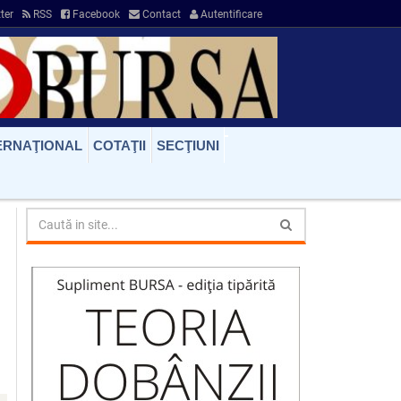
ter
RSS
Facebook
Contact
Autentificare
ERNAŢIONAL
COTAŢII
SECŢIUNI