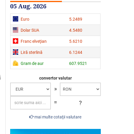
05 Aug. 2026
Euro
5.2489
Dolar SUA
4.5480
Franc elveţian
5.6210
Liră sterlină
6.1244
Gram de aur
607.9521
i
convertor valutar
»
=
?
mai multe cotaţii valutare