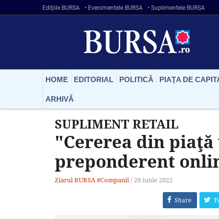
Ediţiile BURSA
• Evenimentele BURSA
• Suplimentele BURSA
HOME
EDITORIAL
POLITICĂ
PIAŢA DE CAPIT
ARHIVĂ
SUPLIMENT RETAIL
"Cererea din piaţă 
preponderent onli
Ziarul BURSA
#Companii
/
28 iunie 2022
Share
T