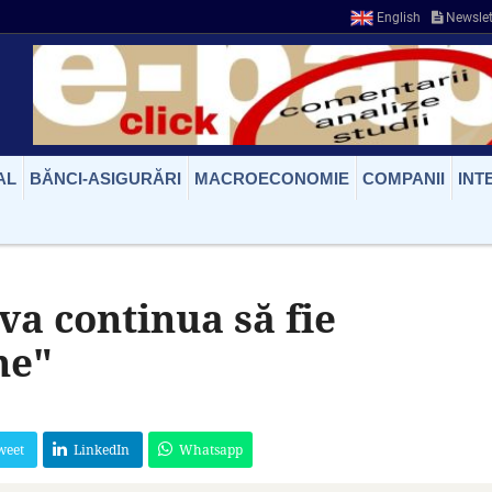
English
Newslet
AL
BĂNCI-ASIGURĂRI
MACROECONOMIE
COMPANII
INT
va continua să fie
ne"
weet
LinkedIn
Whatsapp