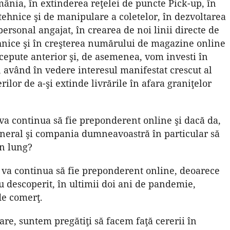
ânia, în extinderea reţelei de puncte Pick-up, în
tehnice şi de manipulare a coletelor, în dezvoltarea
personal angajat, în crearea de noi linii directe de
ehnice şi în creşterea numărului de magazine online
ncepute anterior şi, de asemenea, vom investi în
, având în vedere interesul manifestat crescut al
ilor de a-şi extinde livrările în afara graniţelor
va continua să fie preponderent online şi dacă da,
general şi compania dumneavoastră în particular să
en lung?
 va continua să fie preponderent online, deoarece
au descoperit, în ultimii doi ani de pandemie,
de comerţ.
toare, suntem pregătiţi să facem faţă cererii în