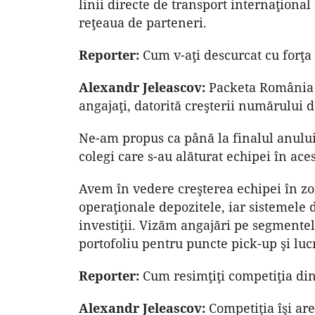
linii directe de transport internaţiona
reţeaua de parteneri.
Reporter:
Cum v-aţi descurcat cu forţ
Alexandr Jeleascov:
Packeta România a 
angajaţi, datorită creşterii numărului d
Ne-am propus ca până la finalul anului 
colegi care s-au alăturat echipei în aces
Avem în vedere creşterea echipei în zo
operaţionale depozitele, iar sistemele
investiţii. Vizăm angajări pe segmentele
portofoliu pentru puncte pick-up şi lucr
Reporter:
Cum resimţiţi competiţia din
Alexandr Jeleascov:
Competiţia îşi are