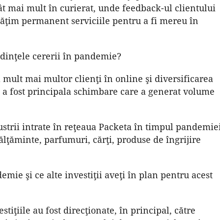
tât mai mult în curierat, unde feedback-ul clientului
tăţim permanent serviciile pentru a fi mereu în
ndinţele cererii în pandemie?
mult mai multor clienţi în online şi diversificarea
 a fost principala schimbare care a generat volume
strii intrate în reţeaua Packeta în timpul pandemie
lţăminte, parfu­muri, cărţi, produse de îngrijire
demie şi ce alte investiţii aveţi în plan pentru acest
tiţiile au fost direcţionate, în principal, către