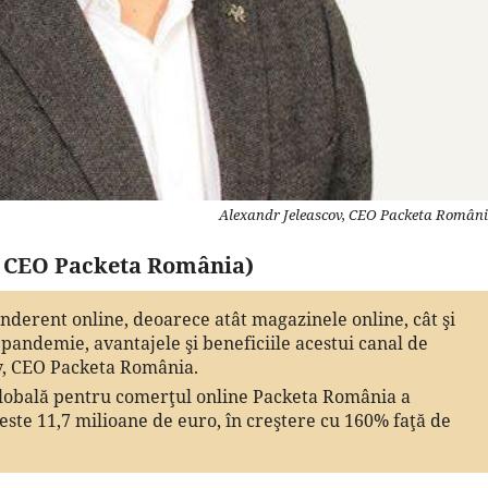
Alexandr Jeleascov, CEO Packeta Român
v, CEO Packeta România)
nderent online, deoarece atât magazinele online, cât şi
e pandemie, avantajele şi beneficiile acestui canal de
v, CEO Packeta România.
 globală pentru comerţul online Packeta România a
pes­te 11,7 milioane de euro, în creştere cu 160% faţă de