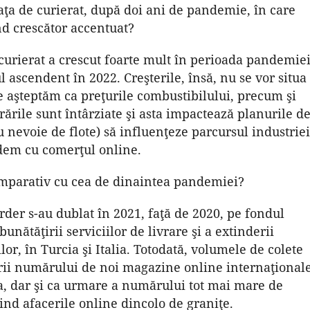
aţa de curierat, după doi ani de pandemie, în care
nd crescător accentuat?
curierat a crescut foarte mult în perioada pandemie
l ascendent în 2022. Creşterile, însă, nu se vor situa
Ne aşteptăm ca preţurile combustibilului, precum şi
vrările sunt întârziate şi asta impactează planurile d
u nevoie de flote) să influenţeze parcursul indus­triei
andem cu comerţul online.
omparativ cu cea de dinaintea pandemiei?
rder s-au dublat în 2021, faţă de 2020, pe fondul
unătăţirii serviciilor de livrare şi a extinderii
lor, în Turcia şi Italia. Totodată, volumele de colete
terii numărului de noi magazine online internaţional
ia, dar şi ca urmare a numărului tot mai mare de
ind afacerile online dincolo de graniţe.