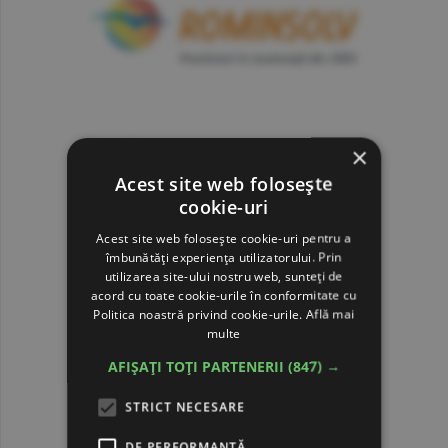
×
Acest site web folosește
cookie-uri
Acest site web folosește cookie-uri pentru a
îmbunătăți experiența utilizatorului. Prin
utilizarea site-ului nostru web, sunteți de
acord cu toate cookie-urile în conformitate cu
Politica noastră privind cookie-urile.
Află mai
multe
AFIȘAȚI TOȚI PARTENERII
(847) →
STRICT NECESARE
DE PERFORMANȚĂ