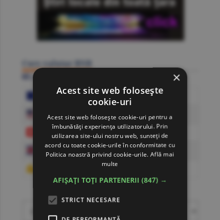
Curs valutar BNR
×
05 Aug. 2026
Acest site web folosește
Euro
5.2489
cookie-uri
Dolar SUA
4.5480
Acest site web folosește cookie-uri pentru a
îmbunătăți experiența utilizatorului. Prin
Franc elveţian
5.6210
utilizarea site-ului nostru web, sunteți de
acord cu toate cookie-urile în conformitate cu
Liră sterlină
6.1244
Politica noastră privind cookie-urile.
Află mai
multe
Gram de aur
607.9521
AFIȘAȚI TOȚI PARTENERII
(847) →
convertor valutar
STRICT NECESARE
»
DE PERFORMANȚĂ