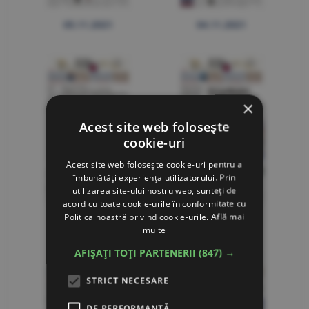
05.11.2021
04.11.2021
×
Acest site web folosește
cookie-uri
Acest site web folosește cookie-uri pentru a
îmbunătăți experiența utilizatorului. Prin
utilizarea site-ului nostru web, sunteți de
acord cu toate cookie-urile în conformitate cu
Politica noastră privind cookie-urile.
Află mai
03.11.2021
02.11.2021
multe
AFIȘAȚI TOȚI PARTENERII
(847) →
STRICT NECESARE
DE PERFORMANȚĂ