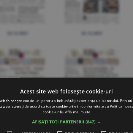
23.12.2021
22.12.2021
Acest site web folosește cookie-uri
web folosește cookie-uri pentru a îmbunătăți experiența utilizatorului. Prin util
ru web, sunteți de acord cu toate cookie-urile în conformitate cu Politica noast
cookie-urile.
Află mai multe
AFIȘAȚI TOȚI PARTENERII
(847) →