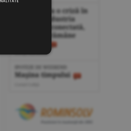
ONALITATE
Plan pentru o criză în
energie: industria
poate fi deconectată,
populaţia rămâne
protejată
George Marinescu
IPOTEZE DE WEEKEND
Maşina timpului
Cornel Codiţă