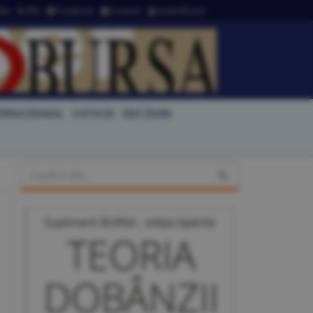
ter
RSS
Facebook
Contact
Autentificare
ERNAŢIONAL
COTAŢII
SECŢIUNI