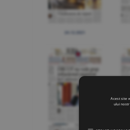
24.12.2021
Acest site 
ului nost