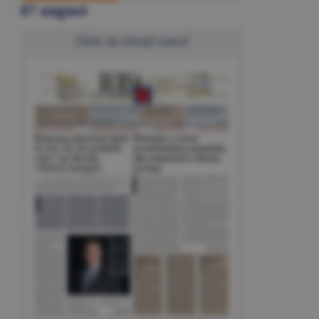
07 august
Click să citeşti ziarul