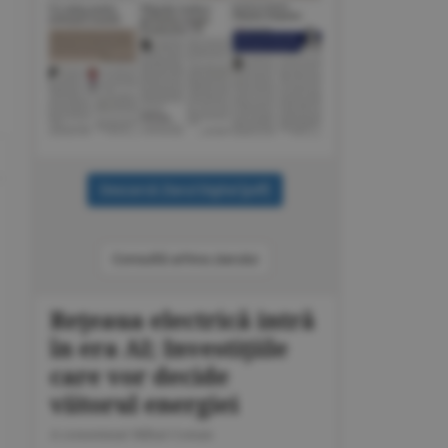
Consultă arhiva ziarului
Reţeaua electrică intră
în era AI; Investiţiile
care vor decide
viitorul energiei
A consemnat Mihai Coman