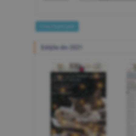
Prima Pagină [pdf]
Ediţiile din 2021