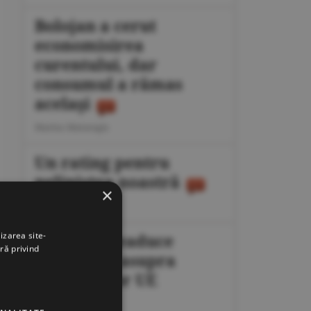
Bolojan a cerut
economisirea
curentului, dar
consumul a rămas
acelaşi
Marius Mataragis
Un rating pentru
neliniştea noastră
×
Călin Rechea
izarea site-
Migraţia readuce
ră privind
presiunea asupra
frontierelor UE
Octavian Dan