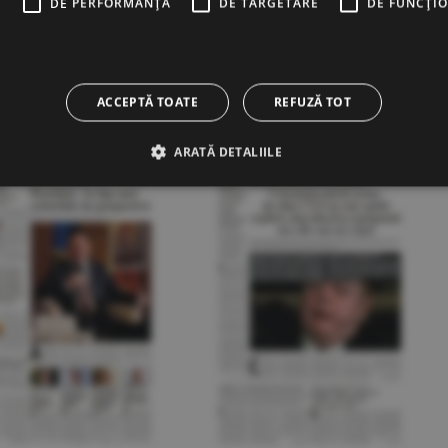
E
DE PERFORMANȚĂ
DE TARGETARE
DE FUNCŢI
20.12.2021
17.12.2021
ACCEPTĂ TOATE
REFUZĂ TOT
ARATĂ DETALIILE