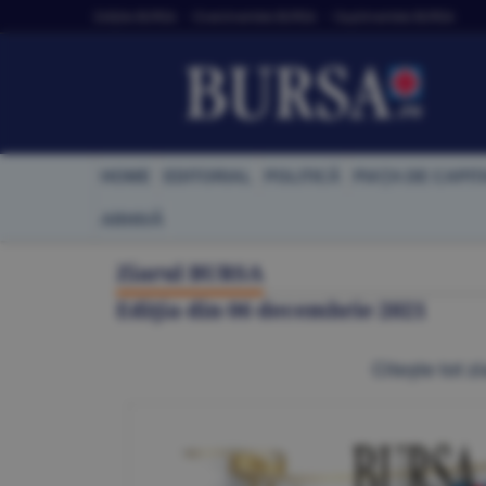
Ediţiile BURSA
• Evenimentele BURSA
• Suplimentele BURSA
HOME
EDITORIAL
POLITICĂ
PIAŢA DE CAPIT
ARHIVĂ
Ziarul BURSA
Ediţia din
06 decembrie 2021
Citeşte tot zi