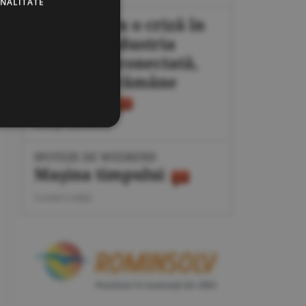
ONALITATE
Plan pentru o criză în
energie: industria
poate fi deconectată,
populaţia rămâne
protejată
George Marinescu
IPOTEZE DE WEEKEND
Maşina timpului
Cornel Codiţă