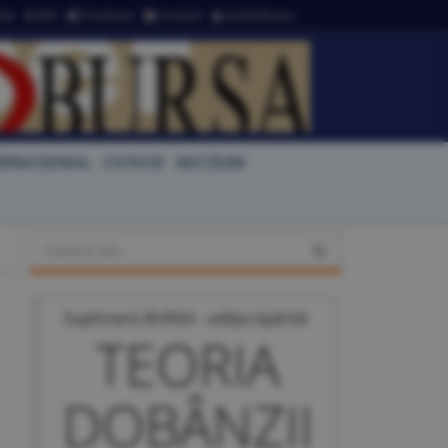
ter
RSS
Facebook
Contact
Autentificare
ERNAŢIONAL
COTAŢII
SECŢIUNI