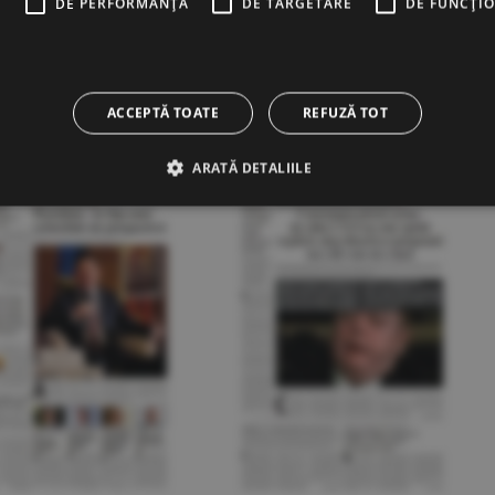
E
DE PERFORMANȚĂ
DE TARGETARE
DE FUNCŢI
20.12.2021
17.12.2021
ACCEPTĂ TOATE
REFUZĂ TOT
ARATĂ DETALIILE