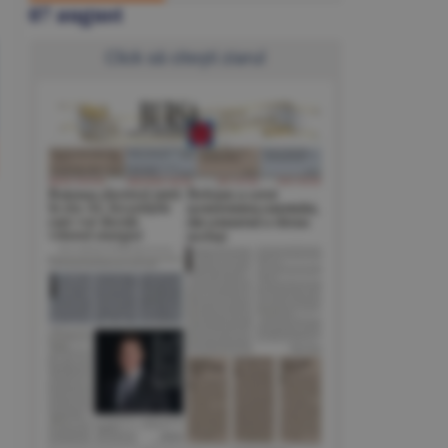
07 august
Click să citeşti ziarul