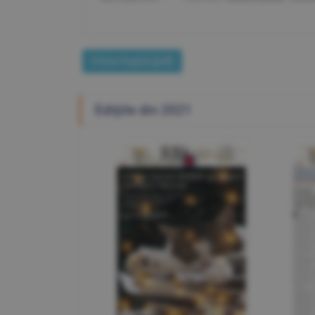
Prima Pagină [pdf]
Ediţiile din 2021