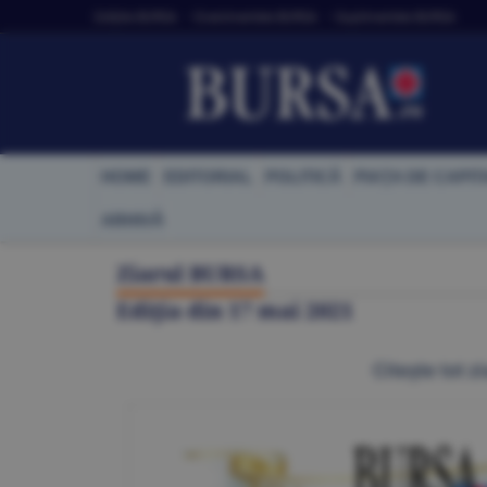
Ediţiile BURSA
• Evenimentele BURSA
• Suplimentele BURSA
HOME
EDITORIAL
POLITICĂ
PIAŢA DE CAPIT
ARHIVĂ
Ziarul BURSA
Ediţia din
17 mai 2021
Citeşte tot zi