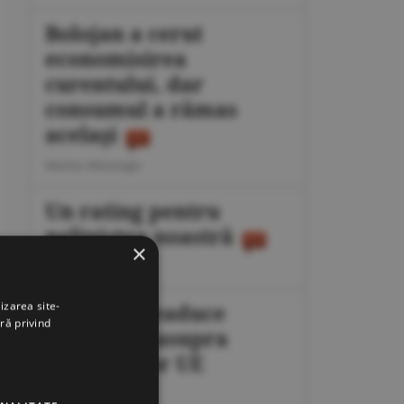
Bolojan a cerut
economisirea
curentului, dar
consumul a rămas
acelaşi
Marius Mataragis
Un rating pentru
neliniştea noastră
×
Călin Rechea
izarea site-
Migraţia readuce
ră privind
presiunea asupra
frontierelor UE
Octavian Dan