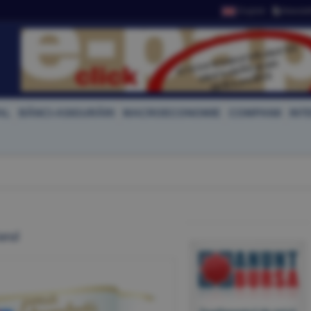
English
Newslet
AL
BĂNCI-ASIGURĂRI
MACROECONOMIE
COMPANII
INT
arul