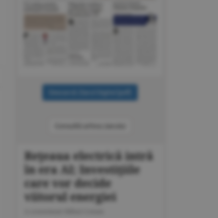
Consultă arhiva ziarului
Reţeaua electrică intră
în era AI; Investiţiile
care vor decide
viitorul energiei
A consemnat Mihai Coman