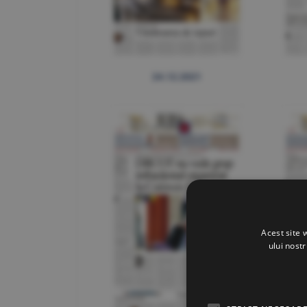
24.12.2021
Acest site 
ului nost