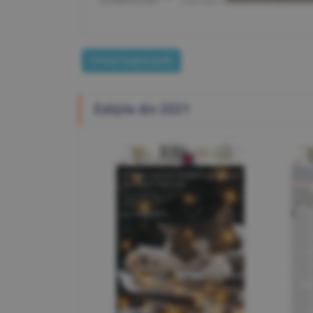
Prima Pagină [pdf]
Ediţiile din 2021