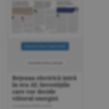
Consultă arhiva ziarului
Reţeaua electrică intră
în era AI; Investiţiile
care vor decide
viitorul energiei
A consemnat Mihai Coman