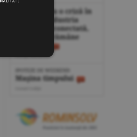
ONALITATE
Plan pentru o criză în
energie: industria
poate fi deconectată,
populaţia rămâne
protejată
George Marinescu
IPOTEZE DE WEEKEND
Maşina timpului
Cornel Codiţă