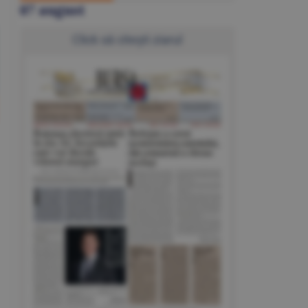
07 august
Click să citeşti ziarul