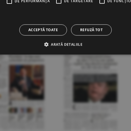
E
DE PERFORMANȚĂ
DE TARGETARE
DE FUNCŢI
20.12.2021
17.12.2021
ACCEPTĂ TOATE
REFUZĂ TOT
ARATĂ DETALIILE