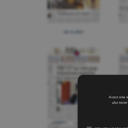
24.12.2021
Acest site 
ului nost