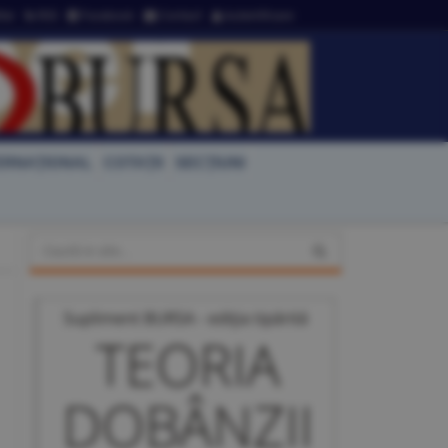
ter
RSS
Facebook
Contact
Autentificare
ERNAŢIONAL
COTAŢII
SECŢIUNI