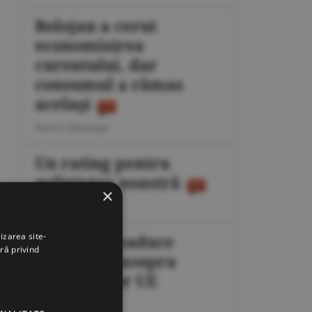
Bolojan a cerut
economisirea
curentului, dar
consumul a rămas
acelaşi
Marius Mataragis
Un rating pentru
neliniştea noastră
×
Călin Rechea
izarea site-
Migraţia readuce
ră privind
presiunea asupra
frontierelor UE
Octavian Dan