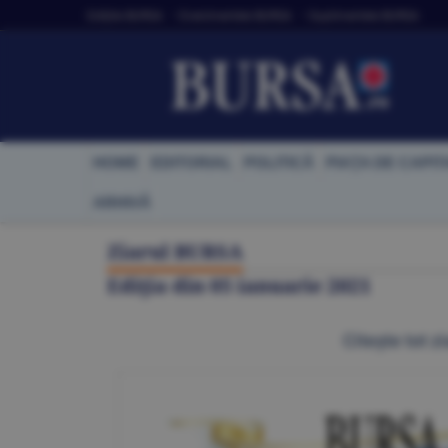
Ediţiile BURSA
• Evenimentele BURSA
• Suplimentele BURSA
HOME
EDITORIAL
POLITICĂ
PIAŢA DE CAPIT
ARHIVĂ
Ziarul BURSA
Ediţia din
05 ianuarie 2021
Citeşte tot zi