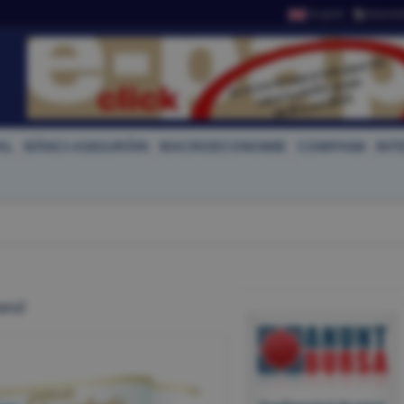
English
Newslet
AL
BĂNCI-ASIGURĂRI
MACROECONOMIE
COMPANII
INT
arul