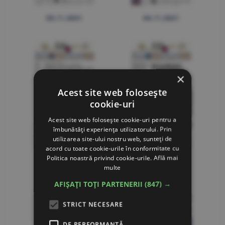
05.11.2021
04.11.2021
×
Acest site web folosește
cookie-uri
Acest site web folosește cookie-uri pentru a
îmbunătăți experiența utilizatorului. Prin
utilizarea site-ului nostru web, sunteți de
acord cu toate cookie-urile în conformitate cu
Politica noastră privind cookie-urile.
Află mai
03.11.2021
02.11.2021
multe
AFIȘAȚI TOȚI PARTENERII
(847) →
STRICT NECESARE
DE PERFORMANȚĂ