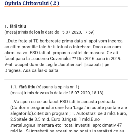
Opinia Cititorului (
2
)
1. fără titlu
(mesaj trimis de
ion
în data de
15.07.2020, 17:59)
...Dute frate si TE barbereste prima data si apoi vom incerca
sa citim prostiile tale.Ar fi totusi o intrebare .Daca asa cum
afirmi ca voi PSD-isti ati propus o astfel de masura. Ce ati
facut pana la ..caderea Guvernului ?? Din 2016 pana in 2019..
V-ati ocupat doar de Legile Justitiei sa-l ȚscapatiȚ pe
Dragnea. Asa ca las-o balta.
1.1. fără titlu
(răspuns la opinia nr. 1)
(mesaj trimis de
zaza
în data de
15.07.2020, 18:13)
...Va spun eu ce au facut PSD-isti in aceasta perioada
(Conform programului care l-au 'bagat' in cutiite postale ale
alegatorilo).citez din program ; 1. Autostrazi de 3 mld. Euro,
2.Spitale de 3.5 mld. Euro 3.Irigatii 1 mld.Euro
,metalurgie,alimentara etc ; total investitii aproximativ 47
mld.lei. Si intrebatii pe acesti mincinosi si santajisti ce au