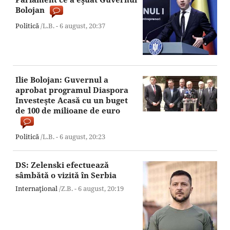
Bolojan
Politică
/L.B. -
6 august,
20:37
Ilie Bolojan: Guvernul a
aprobat programul Diaspora
Investeşte Acasă cu un buget
de 100 de milioane de euro
Politică
/L.B. -
6 august,
20:23
DS: Zelenski efectuează
sâmbătă o vizită în Serbia
Internaţional
/Z.B. -
6 august,
20:19