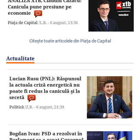
ANALIZĂ XTB, Claudiu Cazacu:
Canicula pune presiune pe
economie
Piaţa de Capital
/L.B. -
6 august,
13:36
Citeşte toate articolele din Piaţa de Capital
Actualitate
Lucian Rusu (PNL): Răspunsul
la actuala criză energetică nu
poate fi redus la caniculă şi la
secetă
Politică
/Z.B. -
6 august,
21:39
Bogdan Ivan: PSD a rezolvat în
Parlament ce a eşuat Guvernul