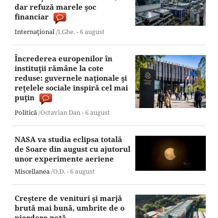
dar refuză marele şoc
financiar
Internaţional
/I.Ghe. -
6 august
Încrederea europenilor în
instituţii rămâne la cote
reduse: guvernele naţionale şi
reţelele sociale inspiră cel mai
puţin
Politică
/Octavian Dan -
6 august
NASA va studia eclipsa totală
de Soare din august cu ajutorul
unor experimente aeriene
Miscellanea
/O.D. -
6 august
Creştere de venituri şi marjă
brută mai bună, umbrite de o
pierdere netă