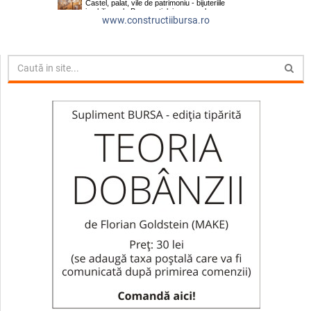
www.constructiibursa.ro