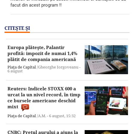
facut din acest program !!
CITEŞTE ŞI
Europa plăteşte, Palantir
profită: impozit de numai 1,4%
plătit de compania americană
Piaţa de Capital
/Gheorghe Iorgoveanu -
6 august
Reuters: Indicele STOXX 600 a
urcat la un nivel record, în timp
ce bursele americane deschid
mixt
Piaţa de Capital
/A.M. -
6 august,
15:32
CNBC: Preţul aurului a ajuns la