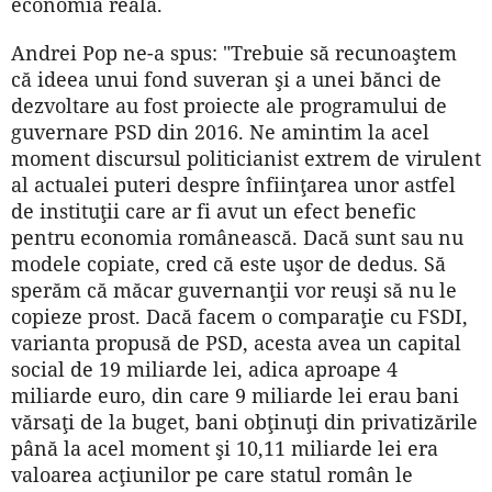
economia reală.
Andrei Pop ne-a spus: "Trebuie să recunoaştem
că ideea unui fond suveran şi a unei bănci de
dezvoltare au fost proiecte ale programului de
guvernare PSD din 2016. Ne amintim la acel
moment discursul politicianist extrem de virulent
al actualei puteri despre înfiinţarea unor astfel
de instituţii care ar fi avut un efect benefic
pentru economia românească. Dacă sunt sau nu
modele copiate, cred că este uşor de dedus. Să
sperăm că măcar guvernanţii vor reuşi să nu le
copieze prost. Dacă facem o comparaţie cu FSDI,
varianta propusă de PSD, acesta avea un capital
social de 19 miliarde lei, adica aproape 4
miliarde euro, din care 9 miliarde lei erau bani
vărsaţi de la buget, bani obţinuţi din privatizările
până la acel moment şi 10,11 miliarde lei era
valoarea acţiunilor pe care statul român le