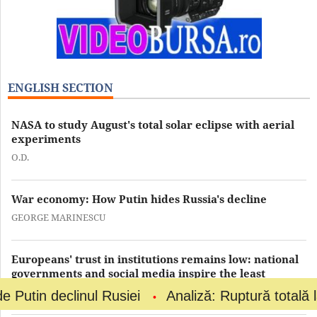
ENGLISH SECTION
NASA to study August's total solar eclipse with aerial
experiments
O.D.
War economy: How Putin hides Russia's decline
GEORGE MARINESCU
Europeans' trust in institutions remains low: national
governments and social media inspire the least
OCTAVIAN DAN
linul Rusiei
Analiză: Ruptură totală la vârful fot