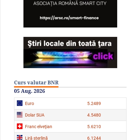
Curs valutar BNR
05 Aug. 2026
Euro
5.2489
Dolar SUA
4.5480
Franc elveţian
5.6210
Liră sterlină
6.1244