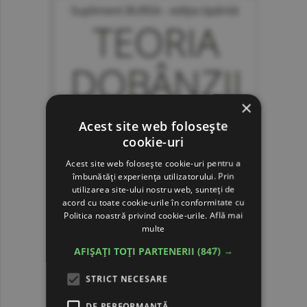
×
Acest site web folosește
cookie-uri
Acest site web folosește cookie-uri pentru a
îmbunătăți experiența utilizatorului. Prin
utilizarea site-ului nostru web, sunteți de
acord cu toate cookie-urile în conformitate cu
Politica noastră privind cookie-urile.
Află mai
multe
AFIȘAȚI TOȚI PARTENERII
(847) →
STRICT NECESARE
DE PERFORMANȚĂ