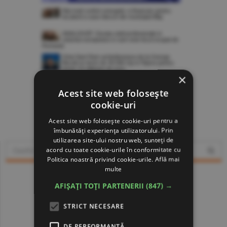
×
Acest site web folosește
cookie-uri
www.constructiibursa.ro
Acest site web folosește cookie-uri pentru a
îmbunătăți experiența utilizatorului. Prin
utilizarea site-ului nostru web, sunteți de
acord cu toate cookie-urile în conformitate cu
Politica noastră privind cookie-urile.
Află mai
multe
AFIȘAȚI TOȚI PARTENERII
(847) →
STRICT NECESARE
DE PERFORMANȚĂ