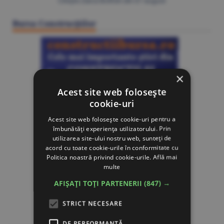
Citeşte Ziarul BURSA din
07 august
Bursa Construcţiilor
×
Acest site web folosește
cookie-uri
Acest site web folosește cookie-uri pentru a
îmbunătăți experiența utilizatorului. Prin
utilizarea site-ului nostru web, sunteți de
acord cu toate cookie-urile în conformitate cu
Politica noastră privind cookie-urile.
Află mai
multe
AFIȘAȚI TOȚI PARTENERII
(847) →
www.constructiibursa.ro
STRICT NECESARE
DE PERFORMANȚĂ