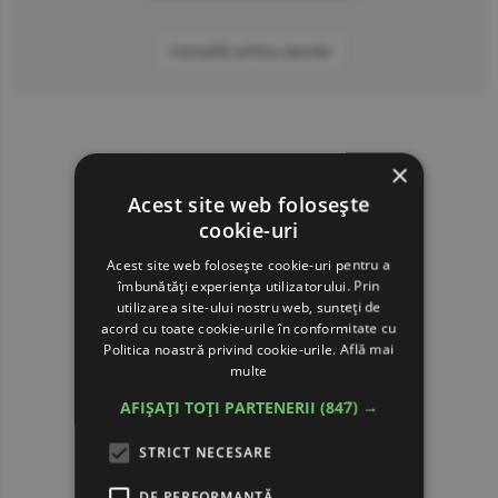
Consultă arhiva ziarului
×
Acest site web folosește
cookie-uri
Acest site web folosește cookie-uri pentru a
îmbunătăți experiența utilizatorului. Prin
utilizarea site-ului nostru web, sunteți de
acord cu toate cookie-urile în conformitate cu
Politica noastră privind cookie-urile.
Află mai
multe
AFIȘAȚI TOȚI PARTENERII
(847) →
STRICT NECESARE
DE PERFORMANȚĂ