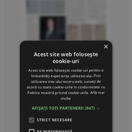
×
Acest site web folosește
cookie-uri
Acest site web folosește cookie-uri pentru a
îmbunătăți experiența utilizatorului. Prin
utilizarea site-ului nostru web, sunteți de
acord cu toate cookie-urile în conformitate cu
Politica noastră privind cookie-urile.
Află mai
multe
AFIȘAȚI TOȚI PARTENERII
(847) →
STRICT NECESARE
Consultă arhiva ziarului
DE PERFORMANȚĂ