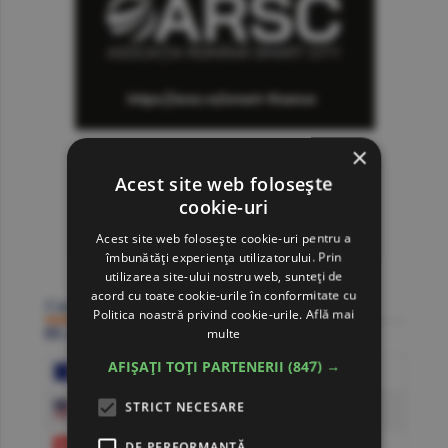
×
Acest site web folosește
cookie-uri
Acest site web folosește cookie-uri pentru a
îmbunătăți experiența utilizatorului. Prin
utilizarea site-ului nostru web, sunteți de
acord cu toate cookie-urile în conformitate cu
Curs valutar BNR
Politica noastră privind cookie-urile.
Află mai
05 Aug. 2026
multe
AFIȘAȚI TOȚI PARTENERII
(847) →
Euro
5.2489
STRICT NECESARE
Dolar SUA
4.5480
Franc elveţian
DE PERFORMANȚĂ
5.6210