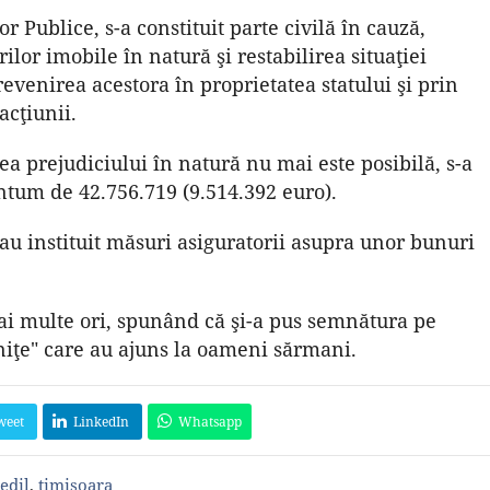
 Publice, s-a constituit parte civilă în cauză,
ilor imobile în natură şi restabilirea situaţiei
 revenirea acestora în proprietatea statului şi prin
acţiunii.
ea prejudiciului în natură nu mai este posibilă, s-a
antum de 42.756.719 (9.514.392 euro).
-au instituit măsuri asiguratorii asupra unor bunuri
ai multe ori, spunând că şi-a pus semnătura pe
ţe" care au ajuns la oameni sărmani.
weet
LinkedIn
Whatsapp
edil
,
timisoara