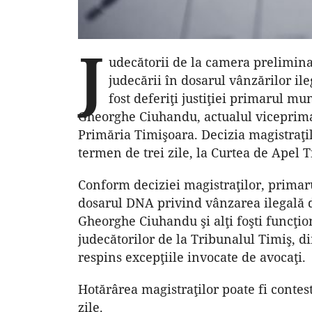
J
udecătorii de la camera prelimina
judecării în dosarul vânzărilor il
fost deferiţi justiţiei primarul m
Gheorghe Ciuhandu, actualul viceprimar
Primăria Timişoara. Decizia magistraţil
termen de trei zile, la Curtea de Apel 
Conform deciziei magistraţilor, primar
dosarul DNA privind vânzarea ilegală de
Gheorghe Ciuhandu şi alţi foşti funcţio
judecătorilor de la Tribunalul Timiş, 
respins excepţiile invocate de avocaţi.
Hotărârea magistraţilor poate fi contes
zile.