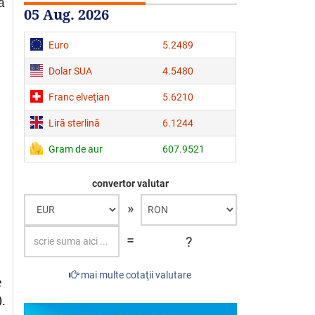
a
05 Aug. 2026
Euro
5.2489
Dolar SUA
4.5480
Franc elveţian
5.6210
Liră sterlină
6.1244
Gram de aur
607.9521
convertor valutar
»
=
?
mai multe cotaţii valutare
e
.