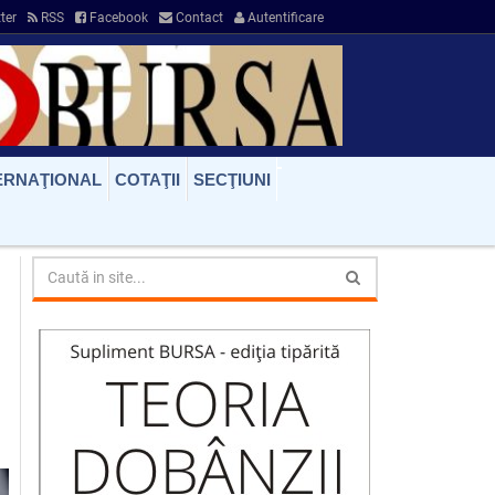
ter
RSS
Facebook
Contact
Autentificare
ERNAŢIONAL
COTAŢII
SECŢIUNI