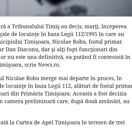
ră a Tribunalului Timiş au decis, marţi, începerea
egale de locuinţe în baza Legii 112/1995 în care au
unicipiului Timişoara, Nicolae Robu, fostul primar
 Dan Diaconu, dar şi alţi foşti funcţionari din
or nu este una definitivă, ea putând fi contestată în
Timişoara, scrie News.ro.
ul Nicolae Robu merge mai departe în proces, în
 locuinţe în baza Legii 112, alături de fostul prima
nari din Primăria Timişoara. Aceasta a fost decizia
din camera preliminară care, după două amânări, au
tată la Curtea de Apel Timişoara în termen de trei