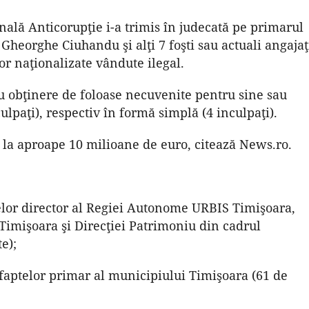
nală Anticorupţie i-a trimis în judecată pe primarul
Gheorghe Ciuhandu şi alţi 7 foşti sau actuali angajaţ
or naţionalizate vândute ilegal.
cu obţinere de foloase necuvenite pentru sine sau
ulpaţi), respectiv în formă simplă (4 inculpaţi).
ă la aproape 10 milioane de euro, citează News.ro.
telor director al Regiei Autonome URBIS Timişoara,
imişoara şi Direcţiei Patrimoniu din cadrul
e);
faptelor primar al municipiului Timişoara (61 de