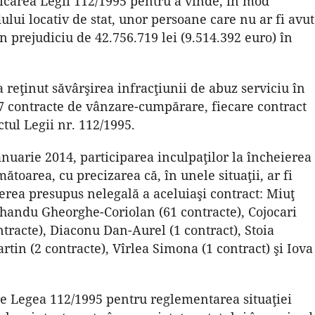
aplicarea Legii 112/1995 pentru a vinde, în mod
ului locativ de stat, unor persoane care nu ar fi avut
 prejudiciu de 42.756.719 lei (9.514.392 euro) în
 reţinut săvârşirea infracţiunii de abuz serviciu în
07 contracte de vânzare-cumpărare, fiecare contract
tul Legii nr. 112/1995.
anuarie 2014, participarea inculpaţilor la încheierea
toarea, cu precizarea că, în unele situaţii, ar fi
ierea presupus nelegală a aceluiaşi contract: Miuţ
uhandu Gheorghe-Coriolan (61 contracte), Cojocari
ntracte), Diaconu Dan-Aurel (1 contract), Stoia
rtin (2 contracte), Vîrlea Simona (1 contract) şi Iova
are Legea 112/1995 pentru reglementarea situaţiei