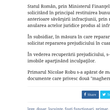
Statul Român, prin Ministerul Finanţelor
solicitând în principal restituirea bunur
anterioare săvârşirii infracţiunii, prin
anularea actelor juridice produs al infr
În subsidiar, în măsura în care reparar
solicitat repararea prejudiciului în cu
În vederea recuperării prejudiciului, s
imobile aparţinând inculpaţilor.
Primarul Nicolae Robu s-a apărat de m
documente care privesc două "magherni
Share
T
lege
,
dosar
,
locuinte
,
fosti functionari
,
primar
,