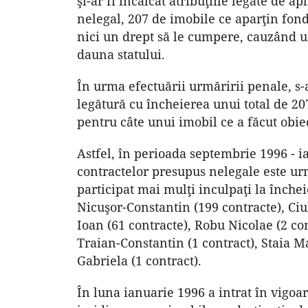
şi-ar fi încălcat atribuţiile legate de 
nelegal, 207 de imobile ce aparţin fond
nici un drept să le cumpere, cauzând un
dauna statului.
În urma efectuării urmăririi penale, s-a
legătură cu încheierea unui total de 2
pentru câte unui imobil ce a făcut obiec
Astfel, în perioada septembrie 1996 - i
contractelor presupus nelegale este urmă
participat mai mulţi inculpaţi la înche
Nicuşor-Constantin (199 contracte), Ci
Ioan (61 contracte), Robu Nicolae (2 co
Traian-Constantin (1 contract), Staia Ma
Gabriela (1 contract).
În luna ianuarie 1996 a intrat în vigo