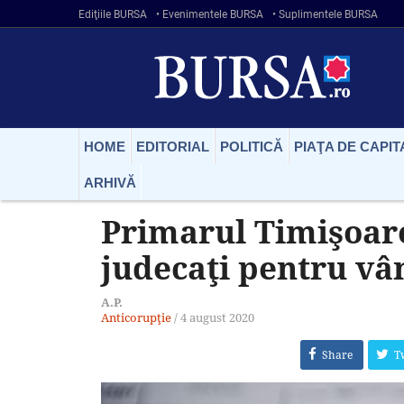
Ediţiile BURSA
• Evenimentele BURSA
• Suplimentele BURSA
HOME
EDITORIAL
POLITICĂ
PIAŢA DE CAPIT
ARHIVĂ
Primarul Timişoarei 
judecaţi pentru vân
A.P.
Anticorupţie
/
4 august 2020
Share
T