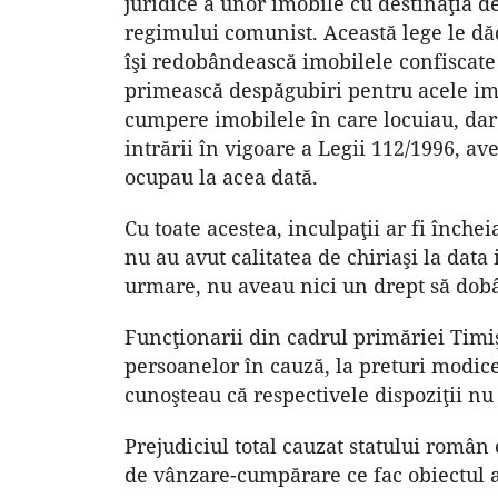
juridice a unor imobile cu destinaţia de
regimului comunist. Această lege le dăde
îşi redobândească imobilele confiscat
primească despăgubiri pentru acele imob
cumpere imobilele în care locuiau, dar
intrării în vigoare a Legii 112/1996, av
ocupau la acea dată.
Cu toate acestea, inculpaţii ar fi înch
nu au avut calitatea de chiriaşi la data 
urmare, nu aveau nici un drept să dob
Funcţionarii din cadrul primăriei Timi
persoanelor în cauză, la preturi modice
cunoşteau că respectivele dispoziţii nu
Prejudiciul total cauzat statului român
de vânzare-cumpărare ce fac obiectul ac