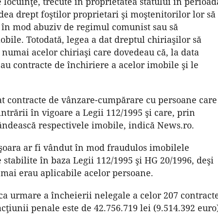
 locuinţe, trecute în proprietatea statului în perioad
a drept foştilor proprietari şi moştenitorilor lor să
e în mod abuziv de regimul comunist sau să
ile. Totodată, legea a dat dreptul chiriaşilor să
 numai acelor chiriaşi care dovedeau că, la data
eau contracte de închiriere a acelor imobile şi le
eiat contracte de vânzare-cumpărare cu persoane care
intrării în vigoare a Legii 112/1995 şi care, prin
ândească respectivele imobile, indică News.ro.
şoara ar fi vândut în mod fraudulos imobilele
 stabilite în baza Legii 112/1995 şi HG 20/1996, deşi
 mai erau aplicabile acelor persoane.
 ca urmare a încheierii nelegale a celor 207 contract
ţiunii penale este de 42.756.719 lei (9.514.392 euro)