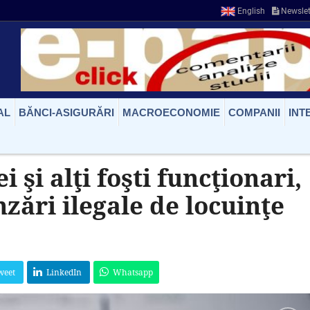
English
Newslet
AL
BĂNCI-ASIGURĂRI
MACROECONOMIE
COMPANII
INT
şi alţi foşti funcţionari,
zări ilegale de locuinţe
weet
LinkedIn
Whatsapp