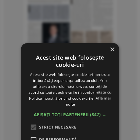
×
Acest site web folosește
cookie-uri
Acest site web folosește cookie-uri pentru a
îmbunătăți experiența utilizatorului. Prin
utilizarea site-ului nostru web, sunteți de
acord cu toate cookie-urile în conformitate cu
Politica noastră privind cookie-urile.
Află mai
multe
AFIȘAȚI TOȚI PARTENERII
(847) →
STRICT NECESARE
DE PERFORMANȚĂ