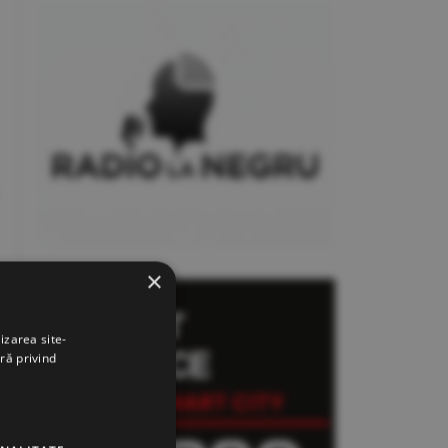
×
a
izarea site-
ră privind
,
u