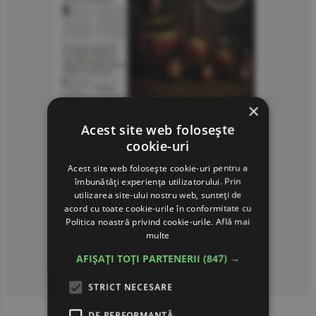
×
Acest site web folosește
cookie-uri
Acest site web folosește cookie-uri pentru a
îmbunătăți experiența utilizatorului. Prin
utilizarea site-ului nostru web, sunteți de
acord cu toate cookie-urile în conformitate cu
Politica noastră privind cookie-urile.
Află mai
multe
AFIȘAȚI TOȚI PARTENERII
(847) →
Consultă arhiva ziarului
STRICT NECESARE
DE PERFORMANȚĂ