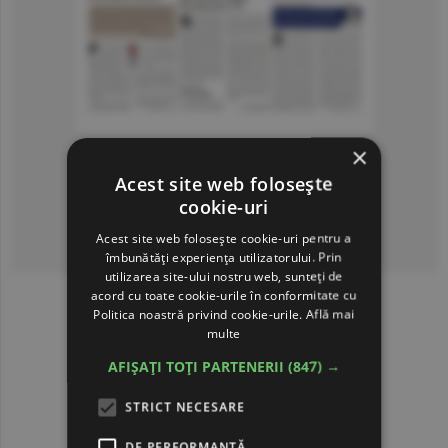
×
Acest site web folosește
cookie-uri
Consultă arhiva ziarului
Acest site web folosește cookie-uri pentru a
îmbunătăți experiența utilizatorului. Prin
utilizarea site-ului nostru web, sunteți de
acord cu toate cookie-urile în conformitate cu
Politica noastră privind cookie-urile.
Află mai
multe
AFIȘAȚI TOȚI PARTENERII
(847) →
STRICT NECESARE
DE PERFORMANȚĂ