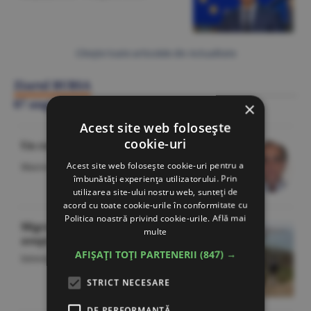
Citeşte toate articolele din Actualitate
Ziarul BURSA
07 august
×
Acest site web folosește
cookie-uri
Un rating pentru neliniştea noastră
Acest site web folosește cookie-uri pentru a
Macroeconomie
/Călin Rechea -
7 august
îmbunătăți experiența utilizatorului. Prin
utilizarea site-ului nostru web, sunteți de
acord cu toate cookie-urile în conformitate cu
Politica noastră privind cookie-urile.
Află mai
Migraţia readuce presiunea
multe
asupra frontierelor UE
AFIȘAȚI TOȚI PARTENERII
(847) →
Internaţional
/Octavian Dan -
7 august
STRICT NECESARE
DE PERFORMANȚĂ