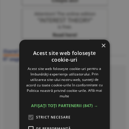
×
Ziarul BURSA
Acest site web folosește
07 august
cookie-uri
Acest site web folosește cookie-uri pentru a
Click să citeşti ziarul
îmbunătăți experiența utilizatorului. Prin
utilizarea site-ului nostru web, sunteți de
acord cu toate cookie-urile în conformitate cu
Politica noastră privind cookie-urile.
Află mai
multe
AFIȘAȚI TOȚI PARTENERII
(847) →
STRICT NECESARE
DE PERFORMANȚĂ