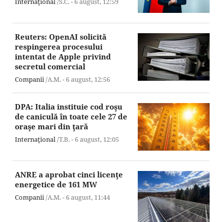
Internaţional
/S.C. -
6 august,
12:59
Reuters: OpenAI solicită
respingerea procesului
intentat de Apple privind
secretul comercial
Companii
/A.M. -
6 august,
12:56
DPA: Italia instituie cod roşu
de caniculă în toate cele 27 de
oraşe mari din ţară
Internaţional
/T.B. -
6 august,
12:05
ANRE a aprobat cinci licenţe
energetice de 161 MW
Companii
/A.M. -
6 august,
11:44