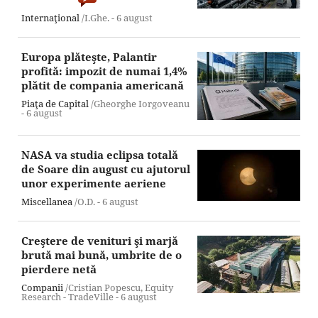
Internaţional
/I.Ghe. -
6 august
Europa plăteşte, Palantir
profită: impozit de numai 1,4%
plătit de compania americană
Piaţa de Capital
/Gheorghe Iorgoveanu
-
6 august
NASA va studia eclipsa totală
de Soare din august cu ajutorul
unor experimente aeriene
Miscellanea
/O.D. -
6 august
Creştere de venituri şi marjă
brută mai bună, umbrite de o
pierdere netă
Companii
/Cristian Popescu, Equity
Research - TradeVille -
6 august