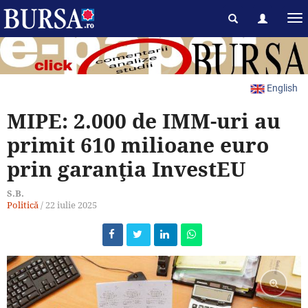
English
MIPE: 2.000 de IMM-uri au
primit 610 milioane euro
prin garanţia InvestEU
S.B.
Politică
/
22 iulie 2025