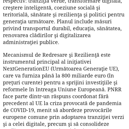
respectiv: tranziţia verde, transformare digitală,
creştere inteligentă, coeziune socială şi
teritorială, sănătate şi rezilienţa şi politici pentru
generaţia următoare. Planul include măsuri
privind transportul durabil, educaţia, sănătatea,
renovarea clădirilor şi digitalizarea
administraţiei publice.
Mecanismul de Redresare şi Rezilienţă este
instrumentul principal al iniţiativei
NextGenerationEU (Următoarea Generaţie UE),
care va furniza până la 800 miliarde euro (în
preţuri curente) pentru a sprijini investiţiile şi
reformele în întreaga Uniune Europeană. PNRR
face parte dintr-un răspuns coordonat fără
precedent al UE la criza provocată de pandemia
de COVID-19, menit să abordeze provocările
europene comune prin adoptarea tranziţiei verzi
şi a celei digitale, precum şi să consolideze