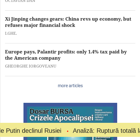
OCTAVIAN DAN
Xi Jinping changes gears: China revs up economy, but
refuses major financial shock
I.GHE.
Europe pays, Palantir profits: only 1.4% tax paid by
the American company
GHEORGHE IORGOVEANU
more articles
linul Rusiei
Analiză: Ruptură totală la vârful fot