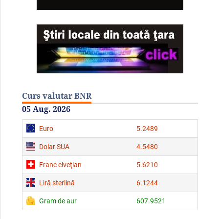
Curs valutar BNR
05 Aug. 2026
Euro
5.2489
Dolar SUA
4.5480
Franc elveţian
5.6210
Liră sterlină
6.1244
Gram de aur
607.9521