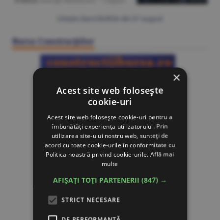
Politică
/George Marinescu -
7 august
Citeşte Ziarul BURSA din
07 august
Bursa Construcţiilor
×
Acest site web folosește
cookie-uri
Acest site web folosește cookie-uri pentru a
îmbunătăți experiența utilizatorului. Prin
utilizarea site-ului nostru web, sunteți de
acord cu toate cookie-urile în conformitate cu
Politica noastră privind cookie-urile.
Află mai
multe
AFIȘAȚI TOȚI PARTENERII
(847) →
STRICT NECESARE
www.constructiibursa.ro
DE PERFORMANȚĂ