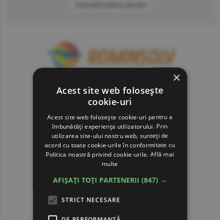
Consultă arhiva ziarului
×
Acest site web folosește
cookie-uri
Acest site web folosește cookie-uri pentru a
îmbunătăți experiența utilizatorului. Prin
utilizarea site-ului nostru web, sunteți de
acord cu toate cookie-urile în conformitate cu
Politica noastră privind cookie-urile.
Află mai
multe
AFIȘAȚI TOȚI PARTENERII
(847) →
STRICT NECESARE
DE PERFORMANȚĂ