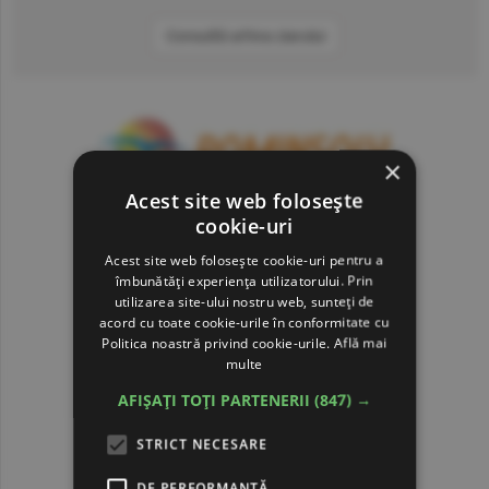
Consultă arhiva ziarului
×
Acest site web folosește
cookie-uri
Acest site web folosește cookie-uri pentru a
îmbunătăți experiența utilizatorului. Prin
utilizarea site-ului nostru web, sunteți de
acord cu toate cookie-urile în conformitate cu
Politica noastră privind cookie-urile.
Află mai
multe
AFIȘAȚI TOȚI PARTENERII
(847) →
STRICT NECESARE
DE PERFORMANȚĂ