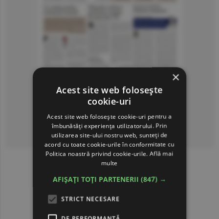
×
Acest site web folosește
cookie-uri
Acest site web folosește cookie-uri pentru a
îmbunătăți experiența utilizatorului. Prin
Consultă arhiva ziarului
utilizarea site-ului nostru web, sunteți de
acord cu toate cookie-urile în conformitate cu
Politica noastră privind cookie-urile.
Află mai
multe
AFIȘAȚI TOȚI PARTENERII
(847) →
STRICT NECESARE
DE PERFORMANȚĂ