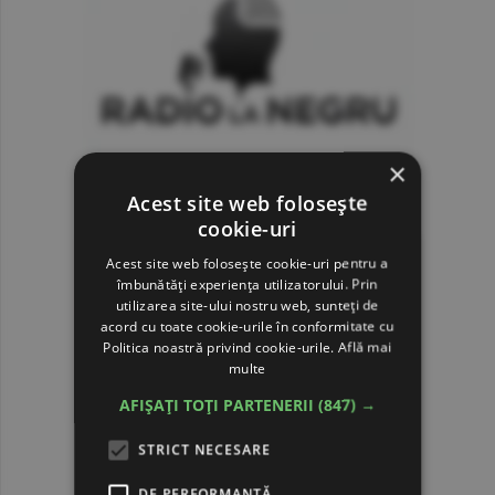
×
Acest site web folosește
cookie-uri
Acest site web folosește cookie-uri pentru a
îmbunătăți experiența utilizatorului. Prin
utilizarea site-ului nostru web, sunteți de
acord cu toate cookie-urile în conformitate cu
Politica noastră privind cookie-urile.
Află mai
multe
AFIȘAȚI TOȚI PARTENERII
(847) →
STRICT NECESARE
DE PERFORMANȚĂ