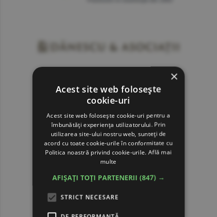
×
Acest site web folosește
cookie-uri
Acest site web folosește cookie-uri pentru a
îmbunătăți experiența utilizatorului. Prin
utilizarea site-ului nostru web, sunteți de
acord cu toate cookie-urile în conformitate cu
Politica noastră privind cookie-urile.
Află mai
multe
AFIȘAȚI TOȚI PARTENERII
(847) →
STRICT NECESARE
DE PERFORMANȚĂ