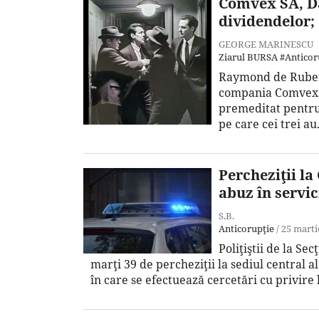
Comvex SA, Da
dividendelor; 
GEORGE MARINESCU
Ziarul BURSA
#Anticor
Raymond de Rubeis,
compania Comvex SA
premeditat pentru 
pe care cei trei au.
Percheziţii la
abuz în servic
S.B.
Anticorupţie
/
25 marti
Poliţiştii de la Se
marţi 39 de percheziţii la sediul central a
în care se efectuează cercetări cu privire 