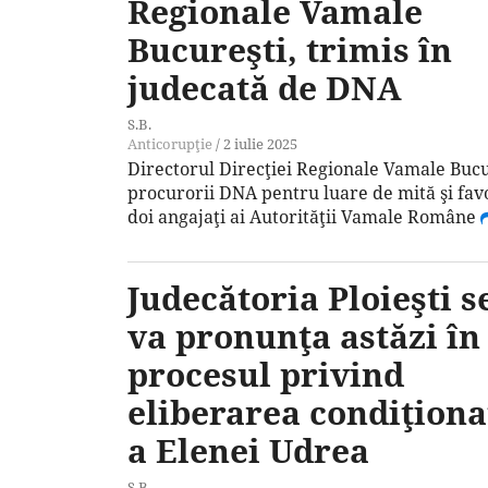
Regionale Vamale
Bucureşti, trimis în
judecată de DNA
S.B.
Anticorupţie
/
2 iulie 2025
Directorul Direcţiei Regionale Vamale Bucur
procurorii DNA pentru luare de mită şi favo
doi angajaţi ai Autorităţii Vamale Române
Judecătoria Ploieşti s
va pronunţa astăzi în
procesul privind
eliberarea condiţiona
a Elenei Udrea
S.B.