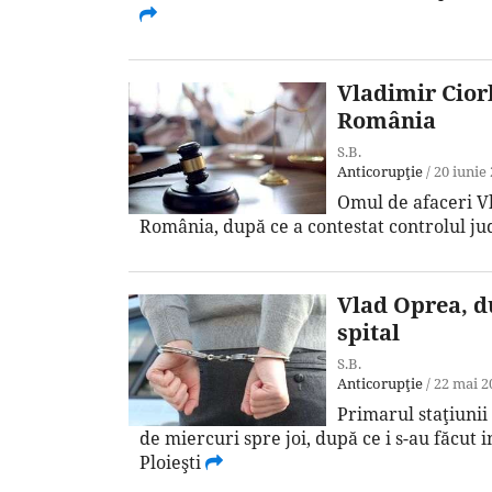
Vladimir Ciorb
România
S.B.
Anticorupţie
/
20 iunie
Omul de afaceri Vl
România, după ce a contestat controlul jud
Vlad Oprea, du
spital
S.B.
Anticorupţie
/
22 mai 2
Primarul staţiunii 
de miercuri spre joi, după ce i s-au făcut 
Ploieşti