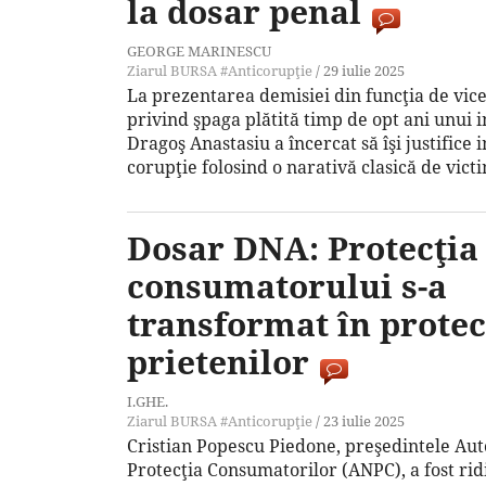
la dosar penal
GEORGE MARINESCU
Ziarul BURSA
#Anticorupţie
/
29 iulie 2025
La prezentarea demisiei din funcţia de vi
privind şpaga plătită timp de opt ani unui
Dragoş Anastasiu a încercat să îşi justifice 
corupţie folosind o narativă clasică de vict
Dosar DNA: Protecţia
consumatorului s-a
transformat în protec
prietenilor
I.GHE.
Ziarul BURSA
#Anticorupţie
/
23 iulie 2025
Cristian Popescu Piedone, preşedintele Aut
Protecţia Consumatorilor (ANPC), a fost ridic