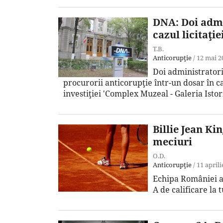
DNA: Doi admi
cazul licitaţi
T.B.
Anticorupţie
/
12 mai 2
Doi administratori 
procurorii anticorupţie într-un dosar în c
investiţiei 'Complex Muzeal - Galeria Istori
Billie Jean K
meciuri
O.D.
Anticorupţie
/
11 aprili
Echipa României a 
A de calificare la 