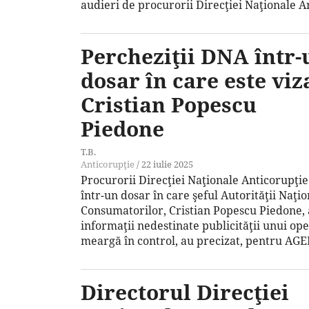
audieri de procurorii Direcţiei Naţionale A
Percheziţii DNA într-
dosar în care este viz
Cristian Popescu
Piedone
T.B.
Anticorupţie
/
22 iulie 2025
Procurorii Direcţiei Naţionale Anticorupţie
într-un dosar în care şeful Autorităţii Naţi
Consumatorilor, Cristian Popescu Piedone, ar
informaţii nedestinate publicităţii unui op
meargă în control, au precizat, pentru AGE
Directorul Direcţiei