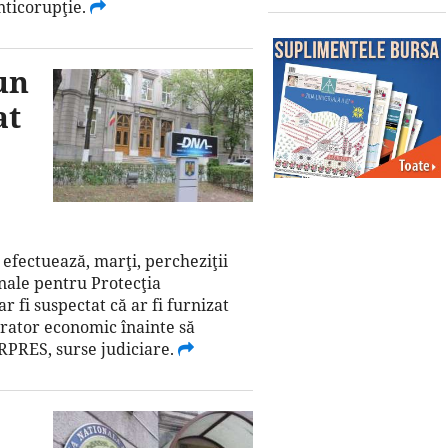
nticorupţie.
un
at
 efectuează, marţi, percheziţii
onale pentru Protecţia
 fi suspectat că ar fi furnizat
erator economic înainte să
RPRES, surse judiciare.