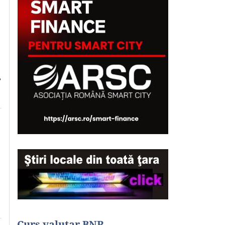
,
Curs valutar BNR