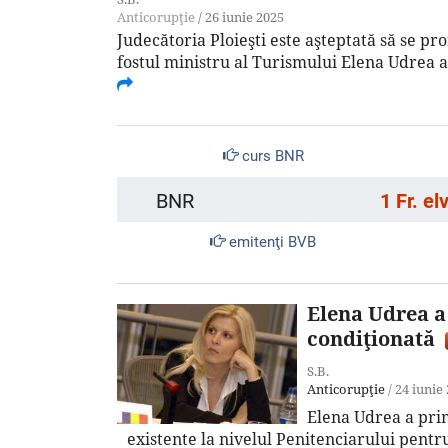
Anticorupţie
/
26 iunie 2025
Judecătoria Ploieşti este aşteptată să se pro
fostul ministru al Turismului Elena Udrea a
curs BNR
BNR
1 Fr. el
emitenţi BVB
Elena Udrea a 
condiţionată
S.B.
Anticorupţie
/
24 iunie
Elena Udrea a prim
existente la nivelul Penitenciarului pentru