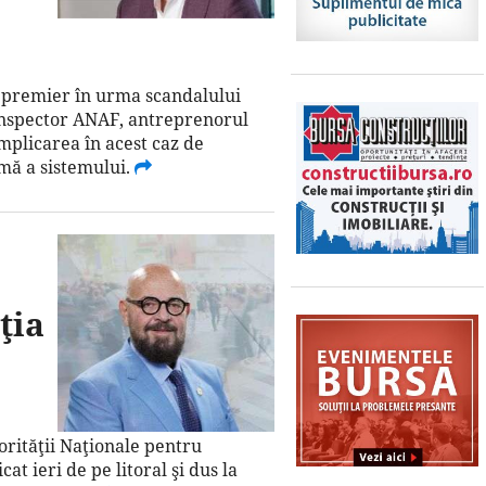
cepremier în urma scandalului
 inspector ANAF, antreprenorul
implicarea în acest caz de
imă a sistemului.
ţia
orităţii Naţionale pentru
at ieri de pe litoral şi dus la