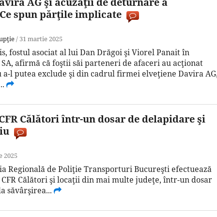
vira AG şi acuzaţii de deturnare a
Ce spun părţile implicate
upţie
/
31 martie 2025
 fostul asociat al lui Dan Drăgoi şi Viorel Panait în
, afirmă că foştii săi parteneri de afaceri au acţionat
a-l putea exclude şi din cadrul firmei elveţiene Davira AG
..
 CFR Călători într-un dosar de delapidare şi
iu
e 2025
cţia Regională de Poliţie Transporturi Bucureşti efectuează
l CFR Călători şi locaţii din mai multe judeţe, într-un dosar
la săvârşirea...