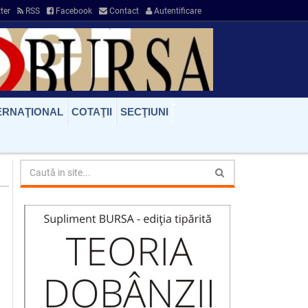
ter
RSS
Facebook
Contact
Autentificare
ERNAŢIONAL
COTAŢII
SECŢIUNI