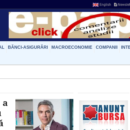
English
Newslet
AL
BĂNCI-ASIGURĂRI
MACROECONOMIE
COMPANII
INT
 a
u
ă