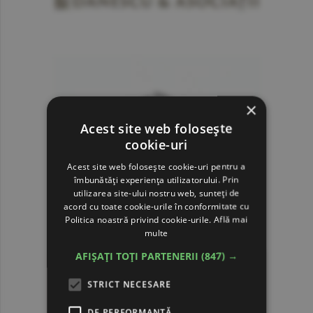
×
Acest site web folosește
cookie-uri
Acest site web folosește cookie-uri pentru a
îmbunătăți experiența utilizatorului. Prin
utilizarea site-ului nostru web, sunteți de
acord cu toate cookie-urile în conformitate cu
Politica noastră privind cookie-urile.
Află mai
multe
AFIȘAȚI TOȚI PARTENERII
(847) →
STRICT NECESARE
DE PERFORMANȚĂ