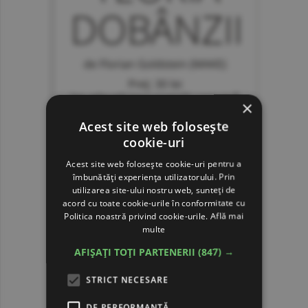
×
Acest site web folosește
cookie-uri
Acest site web folosește cookie-uri pentru a
îmbunătăți experiența utilizatorului. Prin
utilizarea site-ului nostru web, sunteți de
acord cu toate cookie-urile în conformitate cu
Politica noastră privind cookie-urile.
Află mai
multe
AFIȘAȚI TOȚI PARTENERII
(847) →
STRICT NECESARE
DE PERFORMANȚĂ