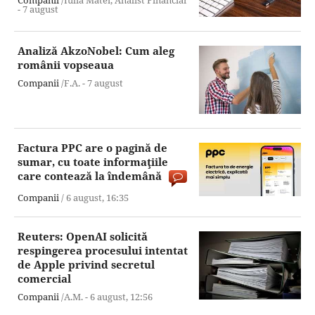
Companii
/Iulia Matei, Analist Financiar
-
7 august
Analiză AkzoNobel: Cum aleg
românii vopseaua
Companii
/F.A. -
7 august
Factura PPC are o pagină de
sumar, cu toate informaţiile
care contează la îndemână
Companii
/
6 august,
16:35
Reuters: OpenAI solicită
respingerea procesului intentat
de Apple privind secretul
comercial
Companii
/A.M. -
6 august,
12:56