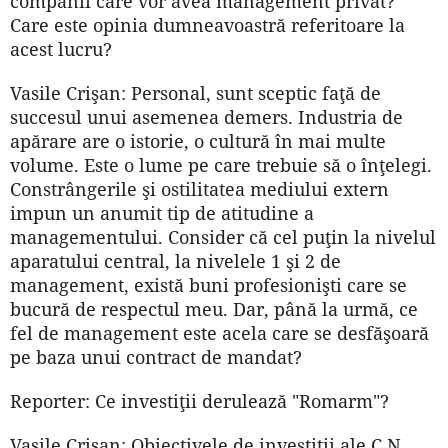
companii care vor avea management privat?
Care este opinia dumneavoastră referitoare la
acest lucru?
Vasile Crişan: Personal, sunt sceptic faţă de
succesul unui asemenea demers. Industria de
apărare are o istorie, o cultură în mai multe
volume. Este o lume pe care trebuie să o înţelegi.
Constrângerile şi ostilitatea mediului extern
impun un anumit tip de atitudine a
managementului. Consider că cel puţin la nivelul
aparatului central, la nivelele 1 şi 2 de
management, există buni profesionişti care se
bucură de respectul meu. Dar, până la urmă, ce
fel de management este acela care se desfăşoară
pe baza unui contract de mandat?
Reporter: Ce investiţii derulează "Romarm"?
Vasile Crişan: Obiectivele de investiţii ale C.N.