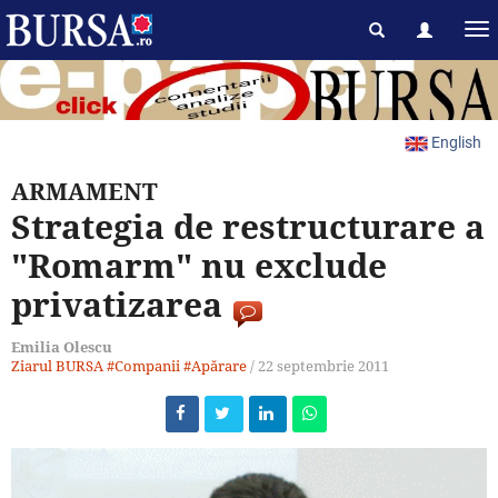
English
ARMAMENT
Strategia de restructurare a
"Romarm" nu exclude
privatizarea
Emilia Olescu
Ziarul BURSA
#Companii
#Apărare
/
22 septembrie 2011