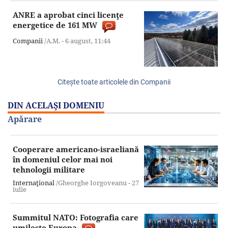
ANRE a aprobat cinci licenţe
energetice de 161 MW
Companii
/A.M. -
6 august,
11:44
Citeşte toate articolele din Companii
DIN ACELAŞI DOMENIU
Apărare
Cooperare americano-israeliană
în domeniul celor mai noi
tehnologii militare
Internaţional
/Gheorghe Iorgoveanu -
27
iulie
Summitul NATO: Fotografia care
umileşte Europa