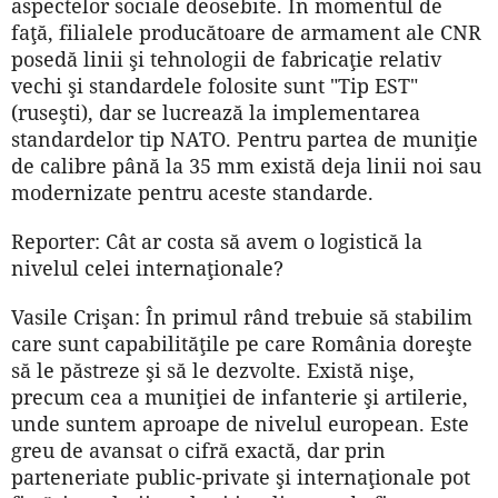
aspectelor sociale deosebite. În momentul de
faţă, filialele producătoare de armament ale CNR
posedă linii şi tehnologii de fabricaţie relativ
vechi şi standardele folosite sunt "Tip EST"
(ruseşti), dar se lucrează la implementarea
standardelor tip NATO. Pentru partea de muniţie
de calibre până la 35 mm există deja linii noi sau
modernizate pentru aceste standarde.
Reporter: Cât ar costa să avem o logistică la
nivelul celei internaţionale?
Vasile Crişan: În primul rând trebuie să stabilim
care sunt capabilităţile pe care România doreşte
să le păs­treze şi să le dezvolte. Există nişe,
precum cea a muniţiei de infanterie şi artilerie,
unde suntem aproape de nivelul european. Este
greu de avansat o cifră exactă, dar prin
parteneriate public-private şi internaţionale pot