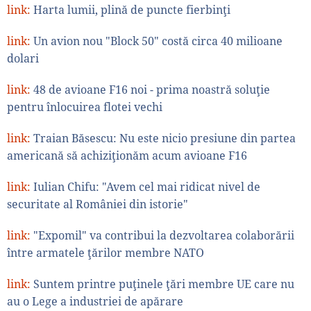
link:
Harta lumii, plină de puncte fierbinţi
link:
Un avion nou "Block 50" costă circa 40 milioane
dolari
link:
48 de avioane F16 noi - prima noastră soluţie
pentru înlocuirea flotei vechi
link:
Traian Băsescu: Nu este nicio presiune din partea
americană să achiziţionăm acum avioane F16
link:
Iulian Chifu: "Avem cel mai ridicat nivel de
securitate al României din istorie"
link:
"Expomil" va contribui la dezvoltarea colaborării
între armatele ţărilor membre NATO
link:
Suntem printre puţinele ţări membre UE care nu
au o Lege a industriei de apărare